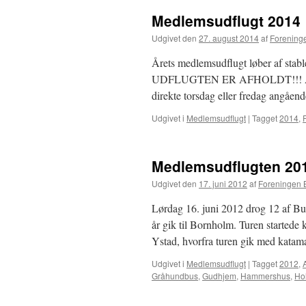
–
Medlemsudflugt 2014
Til
Sønderjylland
Udgivet den
27. august 2014
af
Forening
Årets medlemsudflugt løber af stab
UDFLUGTEN ER AFHOLDT!!! Alle, de
direkte torsdag eller fredag angåen
Udgivet i
Medlemsudflugt
|
Tagget
2014
,
Medlemsudflugten 20
Udgivet den
17. juni 2012
af
Foreningen 
Lørdag 16. juni 2012 drog 12 af Bu
år gik til Bornholm. Turen started
Ystad, hvorfra turen gik med kata
Udgivet i
Medlemsudflugt
|
Tagget
2012
,
Gråhundbus
,
Gudhjem
,
Hammershus
,
Ho