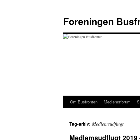
Hop
til
Foreningen Busf
indhold
Om Busfronten
Medlemsforum
S
Medlemsudflugt
Tag-arkiv:
Medlemsudflugt 2019 –