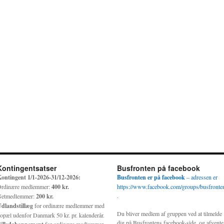
Kontingentsatser
Busfronten på facebook
ontingent 1/1-2026-31/12-2026:
Busfronten er på facebook
– adressen er
rdinære medlemmer:
400 kr.
https://www.facebook.com/groups/busfronte
.
etmedlemmer:
200 kr.
dlandstillæg
for ordinære medlemmer med
Du bliver medlem af gruppen ved at tilmelde
opæl udenfor Danmark 50 kr. pr. kalenderår.
dig på Busfrontens facebook-side, og afvente