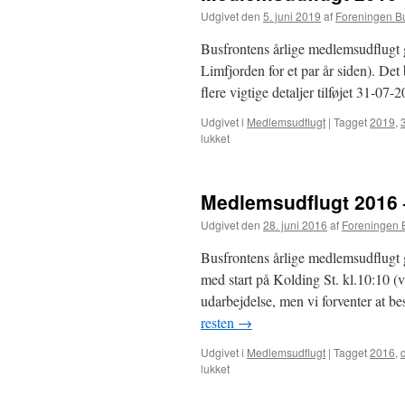
Udgivet den
5. juni 2019
af
Foreningen B
Busfrontens årlige medlemsudflugt gå
Limfjorden for et par år siden). Det
flere vigtige detaljer tilføjet 31-07
Udgivet i
Medlemsudflugt
|
Tagget
2019
,
til
lukket
Medlemsudflugt
2019
–
Medlemsudflugt 2016 –
Nordjylland
syd
Udgivet den
28. juni 2016
af
Foreningen 
for
Limfjorden
Busfrontens årlige medlemsudflugt gå
med start på Kolding St. kl.10:10 (
udarbejdelse, men vi forventer at 
resten
→
Udgivet i
Medlemsudflugt
|
Tagget
2016
,
til
lukket
Medlemsudflugt
2016