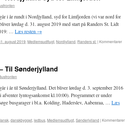
usfronten
r i år rundt i Nordjylland, syd for Limfjorden (vi var nord for
 bliver lørdag d. 31. august 2019 med start på Randers St. Lidt
-2019: …
Læs resten
→
31. august 2019
,
Medlemsudflugt
,
Nordjylland
,
Randers st.
|
Kommentarer
 Til Sønderjylland
Busfronten
r i år til Sønderjylland. Det bliver lørdag d. 3. september 2016
vi afventer lyntogsankomst kl.10:00). Programmet er under
besøge busgarager i bl.a. Kolding, Haderslev, Aabenraa, …
Læs
dansk
,
danskbygget
,
ledbus
,
Medlemsudflugt
,
Sønderjylland
|
Kommentarer