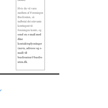
Hvis du vil være
medlem af Foreningen
Busfronten, så
indbetal det relevante
kontingent til
foreningen konto, og
send en e-mail med
dine
kontaktoplysninger
(navn, adresse og e-
mail) til
busfronten@busfro
nten.dk
.
n/