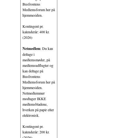
Busfrontens
Medlemsforum her på
hjemmesiden.
Kontingent pr.
kalenderår: 400 kr.
(2026)
Netmedlem
: Du kan
deltage i
medlemsmøder, på
medlemsudflugter og
kan deltage på
Busfrontens
Medlemsforum her på
hjemmesiden.
Netmedlemmer
modtager IKKE
medlemsbladene,
hverken på papir eller
elektronisk.
Kontingent pr.
kalenderår: 200 kr.
(2026)