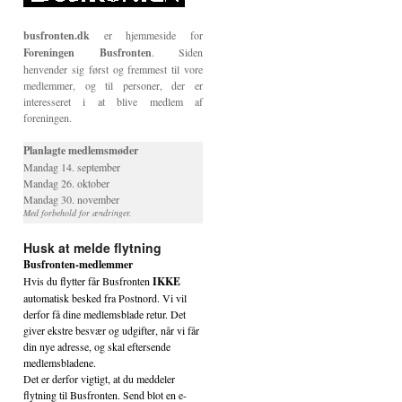
busfronten.dk
er hjemmeside for
Foreningen Busfronten
. Siden
henvender sig først og fremmest til vore
medlemmer, og til personer, der er
interesseret i at blive medlem af
foreningen.
Planlagte medlemsmøder
Mandag 14. september
Mandag 26. oktober
Mandag 30. november
Med forbehold for ændringer.
Husk at melde flytning
Busfronten-medlemmer
Hvis du flytter får Busfronten
IKKE
automatisk besked fra Postnord. Vi vil
derfor få dine medlemsblade retur. Det
giver ekstre besvær og udgifter, når vi får
din nye adresse, og skal eftersende
medlemsbladene.
Det er derfor vigtigt, at du meddeler
flytning til Busfronten. Send blot en e-