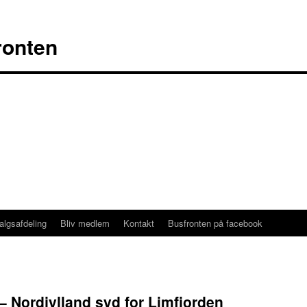
ronten
algsafdeling
Bliv medlem
Kontakt
Busfronten på facebook
 Nordjylland syd for Limfjorden