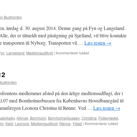
en Busfronten
len, lørdag d. 30. august 2014. Denne gang på Fyn og Langeland.
r er tilmeldt med påstigning på Sjælland, vil blive kontakte
de transporten til Nyborg. Transporten vil …
Læs resten
→
til
Fyn
,
Langeland
,
Medlemsudflugt
|
Kommentarer lukket
Medlemsudflugt
2014
12
Busfronten
sfrontens medlemmer afsted på den årlige medlemsudflugt, der i
e kl.07 med Bornholmerbussen fra Københavns Hovedbanegård til
maranfærgen Leonora Christina til Rønne. Ved …
Læs resten
→
Aakirkeby
,
Allinge
,
Bornholm
,
Bornholmerbussen
,
Christina
,
Folkemødet
,
til
lm
,
Keld
,
Leonora
,
Medlemsudflugt
,
Rønne
,
Ystad
|
Kommentarer lukket
Medlemsud
2012