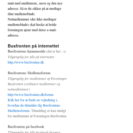
mail med medlemsnr., navn og den nye
adresse. Så er du sikker på at modtage
dine medlemsblade.
Netmedlemmer (der ikke modtager
medlemsblade) skal huske at holde
foreningen ajour med deres e-mail-
adresse.
Busfronten på internettet
Busfrontens hjemmeside
(det er her :-))
Tilgængelig for alle på internettet
http://www.busfronten.dk
Busfrontens Medlemsforum
Tilgængelig for medlemmer af Foreningen
Busfronten (ordinære medlemmer og
netmedlemmer)
http://www.busfronten.dk/forum
Klik her for at finde en vejledning i,
hvordan du tilmelder dig Busfrontens
Medlemsforum
. Tilmelding er kun muligt
for medlemmer af Foreningen Busfronten.
flugten
Busfronten på facebook
Tilgængelig for alle facebook-brugere