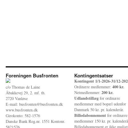
Foreningen Busfronten
Kontingentsatser
Kontingent 1/1-2026-31/12-202
400 kr.
Ordinære medlemmer:
c/o Thomas de Laine
200 kr.
Netmedlemmer:
Åbakkevej 29, 2. mf. th.
Udlandstillæg
for ordinære
2720 Vanløse
medlemmer med bopæl udenfor
E-mail: busfronten@busfronten.dk
Danmark 50 kr. pr. kalenderår.
www.busfronten.dk
Billedabonnement
for ordinære
Girokonto: 582-1576
medlemmer 150 kr. pr. kalenderå
Danske Bank Reg.nr. 1551 Kontonr.
Billedabonnement er ikke muligt
5821576