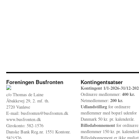
Foreningen Busfronten
Kontingentsatser
Kontingent 1/1-2026-31/12-202
400 kr.
Ordinære medlemmer:
c/o Thomas de Laine
200 kr.
Netmedlemmer:
Åbakkevej 29, 2. mf. th.
Udlandstillæg
for ordinære
2720 Vanløse
medlemmer med bopæl udenfor
E-mail: busfronten@busfronten.dk
Danmark 50 kr. pr. kalenderår.
www.busfronten.dk
Billedabonnement
for ordinære
Girokonto: 582-1576
medlemmer 150 kr. pr. kalenderå
Danske Bank Reg.nr. 1551 Kontonr.
Billedabonnement er ikke muligt
5821576