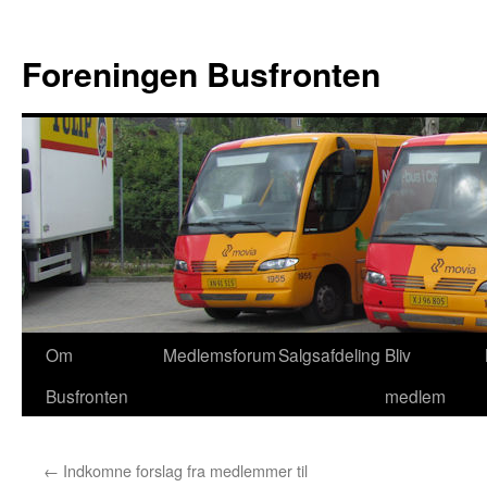
Hop
til
Foreningen Busfronten
indhold
Om
Medlemsforum
Salgsafdeling
Bliv
Busfronten
medlem
←
Indkomne forslag fra medlemmer til