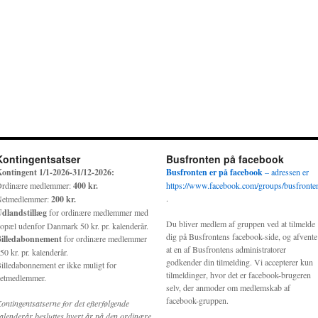
Kontingentsatser
Busfronten på facebook
ontingent 1/1-2026-31/12-2026:
Busfronten er på facebook
– adressen er
rdinære medlemmer:
400 kr.
https://www.facebook.com/groups/busfronte
.
etmedlemmer:
200 kr.
dlandstillæg
for ordinære medlemmer med
Du bliver medlem af gruppen ved at tilmelde
opæl udenfor Danmark 50 kr. pr. kalenderår.
dig på Busfrontens facebook-side, og afvente
illedabonnement
for ordinære medlemmer
at en af Busfrontens administratorer
50 kr. pr. kalenderår.
godkender din tilmelding. Vi accepterer kun
illedabonnement er ikke muligt for
tilmeldinger, hvor det er facebook-brugeren
etmedlemmer.
selv, der anmoder om medlemskab af
facebook-gruppen.
ontingentsatserne for det efterfølgende
alenderår besluttes hvert år på den ordinære