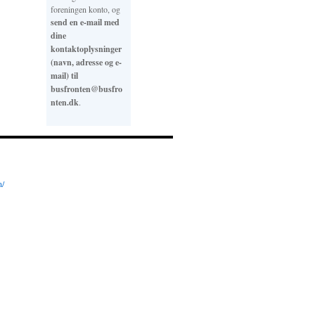
foreningen konto, og
send en e-mail med
dine
kontaktoplysninger
(navn, adresse og e-
mail) til
busfronten@busfro
nten.dk
.
n/