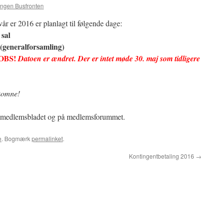
ingen Busfronten
r er 2016 er planlagt til følgende dage:
 sal
l (generalforsamling)
OBS!
Datoen er ændret. Der er intet møde 30. maj
som tidligere
komne!
 i medlemsbladet og på medlemsforummet.
e
. Bogmærk
permalinket
.
Kontingentbetaling 2016
→