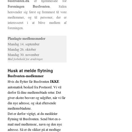
busfronten.dk
er hjemmeside for
Foreningen Busfronten
. Siden
henvender sig først og fremmest til vore
medlemmer, og til personer, der er
interesseret i at blive medlem af
foreningen.
Planlagte medlemsmøder
Mandag 14. september
Mandag 26. oktober
Mandag 30. november
Med forbehold for ændringer.
Husk at melde flytning
Busfronten-medlemmer
Hvis du flytter får Busfronten
IKKE
automatisk besked fra Postnord. Vi vil
derfor få dine medlemsblade retur. Det
giver ekstre besvær og udgifter, når vi får
din nye adresse, og skal eftersende
medlemsbladene.
Det er derfor vigtigt, at du meddeler
flytning til Busfronten. Send blot en e-
mail med medlemsnr., navn og den nye
adresse. Så er du sikker på at modtage