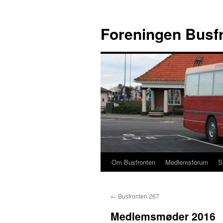
Hop
til
Foreningen Busf
indhold
Om Busfronten
Medlemsforum
S
←
Busfronten 267
Medlemsmøder 2016