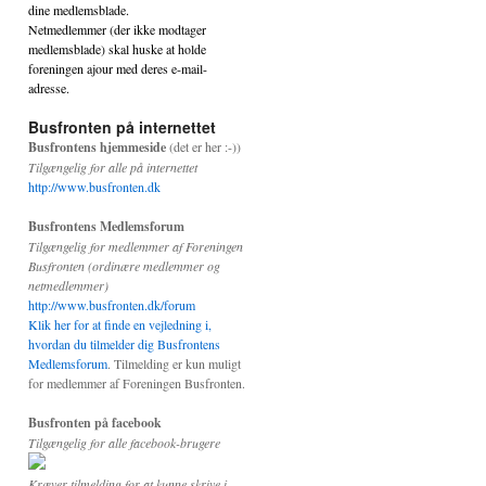
dine medlemsblade.
Netmedlemmer (der ikke modtager
medlemsblade) skal huske at holde
foreningen ajour med deres e-mail-
adresse.
Busfronten på internettet
Busfrontens hjemmeside
(det er her :-))
Tilgængelig for alle på internettet
http://www.busfronten.dk
Busfrontens Medlemsforum
Tilgængelig for medlemmer af Foreningen
Busfronten (ordinære medlemmer og
netmedlemmer)
http://www.busfronten.dk/forum
Klik her for at finde en vejledning i,
hvordan du tilmelder dig Busfrontens
Medlemsforum
. Tilmelding er kun muligt
for medlemmer af Foreningen Busfronten.
Busfronten på facebook
Tilgængelig for alle facebook-brugere
Kræver tilmelding for at kunne skrive i