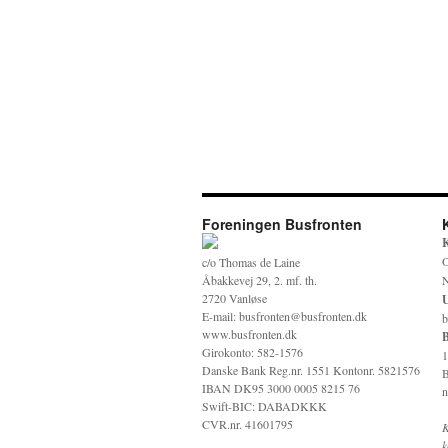
Foreningen Busfronten
K
O
c/o Thomas de Laine
Åbakkevej 29, 2. mf. th.
N
2720 Vanløse
U
E-mail: busfronten@busfronten.dk
b
www.busfronten.dk
B
Girokonto: 582-1576
1
Danske Bank Reg.nr. 1551 Kontonr. 5821576
B
IBAN DK95 3000 0005 8215 76
n
Swift-BIC: DABADKKK
CVR.nr. 41601795
K
k