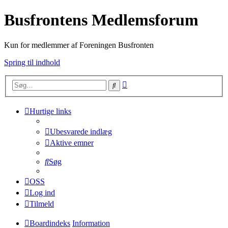
Busfrontens Medlemsforum
Kun for medlemmer af Foreningen Busfronten
Spring til indhold
Avanceret
Søg
søgning
Hurtige links
Ubesvarede indlæg
Aktive emner
Søg
OSS
Log ind
Tilmeld
Boardindeks
Information