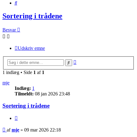
Søg
Sortering i trådene
Besvar
Udskriv emne
Avanceret
Søg
søgning
1 indlæg • Side
1
af
1
mje
Indlæg:
1
Tilmeldt:
08 jan 2026 23:48
Sortering i trådene
Citer
Indlæg
af
mje
»
09 mar 2026 22:18