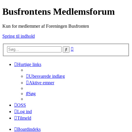
Busfrontens Medlemsforum
Kun for medlemmer af Foreningen Busfronten
Spring til indhold
Avanceret
Søg
søgning
Hurtige links
Ubesvarede indlæg
Aktive emner
Søg
OSS
Log ind
Tilmeld
Boardindeks