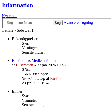
Information
Nyt emne
Avanceret søgning
Søg
1 emne • Side
1
af
1
Bekendtgørelser
Svar
Visninger
Seneste indlæg
Busfrontens Medlemsforum
af
Busfronten
»
23 jan 2026 19:48
0
Svar
15607
Visninger
Seneste indlæg
af
Busfronten
23 jan 2026 19:48
Emner
Svar
Visninger
Seneste indlæg