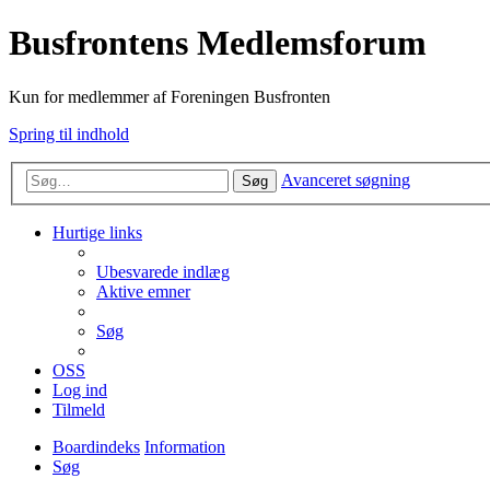
Busfrontens Medlemsforum
Kun for medlemmer af Foreningen Busfronten
Spring til indhold
Avanceret søgning
Søg
Hurtige links
Ubesvarede indlæg
Aktive emner
Søg
OSS
Log ind
Tilmeld
Boardindeks
Information
Søg