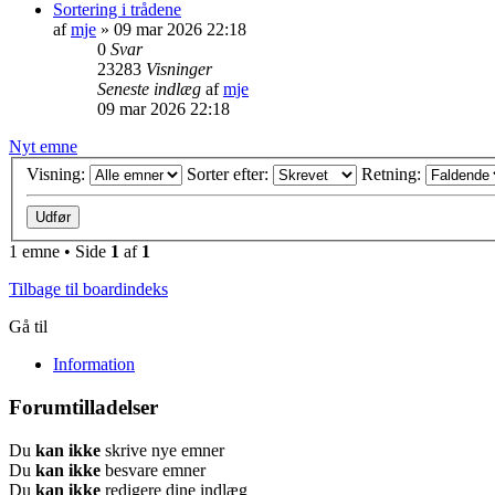
Sortering i trådene
af
mje
»
09 mar 2026 22:18
0
Svar
23283
Visninger
Seneste indlæg
af
mje
09 mar 2026 22:18
Nyt emne
Visning:
Sorter efter:
Retning:
1 emne • Side
1
af
1
Tilbage til boardindeks
Gå til
Information
Forumtilladelser
Du
kan ikke
skrive nye emner
Du
kan ikke
besvare emner
Du
kan ikke
redigere dine indlæg