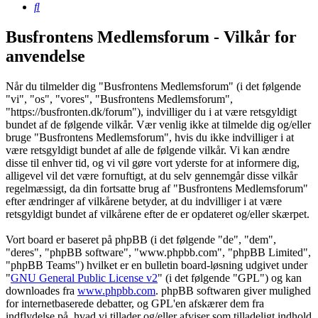
Søg
Busfrontens Medlemsforum - Vilkår for
anvendelse
Når du tilmelder dig "Busfrontens Medlemsforum" (i det følgende
"vi", "os", "vores", "Busfrontens Medlemsforum",
"https://busfronten.dk/forum"), indvilliger du i at være retsgyldigt
bundet af de følgende vilkår. Vær venlig ikke at tilmelde dig og/eller
bruge "Busfrontens Medlemsforum", hvis du ikke indvilliger i at
være retsgyldigt bundet af alle de følgende vilkår. Vi kan ændre
disse til enhver tid, og vi vil gøre vort yderste for at informere dig,
alligevel vil det være fornuftigt, at du selv gennemgår disse vilkår
regelmæssigt, da din fortsatte brug af "Busfrontens Medlemsforum"
efter ændringer af vilkårene betyder, at du indvilliger i at være
retsgyldigt bundet af vilkårene efter de er opdateret og/eller skærpet.
Vort board er baseret på phpBB (i det følgende "de", "dem",
"deres", "phpBB software", "www.phpbb.com", "phpBB Limited",
"phpBB Teams") hvilket er en bulletin board-løsning udgivet under
"
GNU General Public License v2
" (i det følgende "GPL") og kan
downloades fra
www.phpbb.com
. phpBB softwaren giver mulighed
for internetbaserede debatter, og GPL'en afskærer dem fra
indflydelse på, hvad vi tillader og/eller afviser som tilladeligt indhold