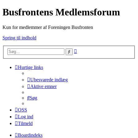
Busfrontens Medlemsforum
Kun for medlemmer af Foreningen Busfronten
Spring til indhold
Avanceret
Søg
søgning
Hurtige links
Ubesvarede indlæg
Aktive emner
Søg
OSS
Log ind
Tilmeld
Boardindeks