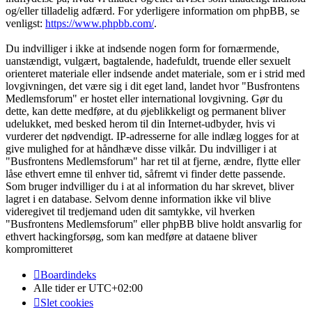
og/eller tilladelig adfærd. For yderligere information om phpBB, se
venligst:
https://www.phpbb.com/
.
Du indvilliger i ikke at indsende nogen form for fornærmende,
uanstændigt, vulgært, bagtalende, hadefuldt, truende eller sexuelt
orienteret materiale eller indsende andet materiale, som er i strid med
lovgivningen, det være sig i dit eget land, landet hvor "Busfrontens
Medlemsforum" er hostet eller international lovgivning. Gør du
dette, kan dette medføre, at du øjeblikkeligt og permanent bliver
udelukket, med besked herom til din Internet-udbyder, hvis vi
vurderer det nødvendigt. IP-adresserne for alle indlæg logges for at
give mulighed for at håndhæve disse vilkår. Du indvilliger i at
"Busfrontens Medlemsforum" har ret til at fjerne, ændre, flytte eller
låse ethvert emne til enhver tid, såfremt vi finder dette passende.
Som bruger indvilliger du i at al information du har skrevet, bliver
lagret i en database. Selvom denne information ikke vil blive
videregivet til tredjemand uden dit samtykke, vil hverken
"Busfrontens Medlemsforum" eller phpBB blive holdt ansvarlig for
ethvert hackingforsøg, som kan medføre at dataene bliver
kompromitteret
Boardindeks
Alle tider er
UTC+02:00
Slet cookies