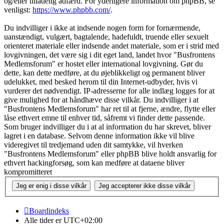
og/eller tilladelig adfærd. For yderligere information om phpBB, se
venligst:
https://www.phpbb.com/
.
Du indvilliger i ikke at indsende nogen form for fornærmende,
uanstændigt, vulgært, bagtalende, hadefuldt, truende eller sexuelt
orienteret materiale eller indsende andet materiale, som er i strid med
lovgivningen, det være sig i dit eget land, landet hvor "Busfrontens
Medlemsforum" er hostet eller international lovgivning. Gør du
dette, kan dette medføre, at du øjeblikkeligt og permanent bliver
udelukket, med besked herom til din Internet-udbyder, hvis vi
vurderer det nødvendigt. IP-adresserne for alle indlæg logges for at
give mulighed for at håndhæve disse vilkår. Du indvilliger i at
"Busfrontens Medlemsforum" har ret til at fjerne, ændre, flytte eller
låse ethvert emne til enhver tid, såfremt vi finder dette passende.
Som bruger indvilliger du i at al information du har skrevet, bliver
lagret i en database. Selvom denne information ikke vil blive
videregivet til tredjemand uden dit samtykke, vil hverken
"Busfrontens Medlemsforum" eller phpBB blive holdt ansvarlig for
ethvert hackingforsøg, som kan medføre at dataene bliver
kompromitteret
Boardindeks
Alle tider er
UTC+02:00