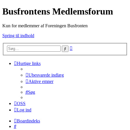
Busfrontens Medlemsforum
Kun for medlemmer af Foreningen Busfronten
Spring til indhold
Avanceret
Søg
søgning
Hurtige links
Ubesvarede indlæg
Aktive emner
Søg
OSS
Log ind
Boardindeks
Søg