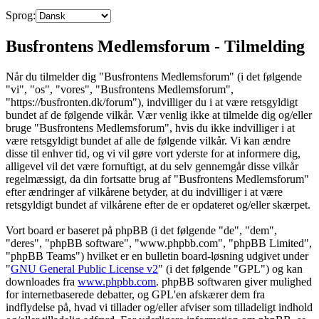
Sprog:
Busfrontens Medlemsforum - Tilmelding
Når du tilmelder dig "Busfrontens Medlemsforum" (i det følgende
"vi", "os", "vores", "Busfrontens Medlemsforum",
"https://busfronten.dk/forum"), indvilliger du i at være retsgyldigt
bundet af de følgende vilkår. Vær venlig ikke at tilmelde dig og/eller
bruge "Busfrontens Medlemsforum", hvis du ikke indvilliger i at
være retsgyldigt bundet af alle de følgende vilkår. Vi kan ændre
disse til enhver tid, og vi vil gøre vort yderste for at informere dig,
alligevel vil det være fornuftigt, at du selv gennemgår disse vilkår
regelmæssigt, da din fortsatte brug af "Busfrontens Medlemsforum"
efter ændringer af vilkårene betyder, at du indvilliger i at være
retsgyldigt bundet af vilkårene efter de er opdateret og/eller skærpet.
Vort board er baseret på phpBB (i det følgende "de", "dem",
"deres", "phpBB software", "www.phpbb.com", "phpBB Limited",
"phpBB Teams") hvilket er en bulletin board-løsning udgivet under
"
GNU General Public License v2
" (i det følgende "GPL") og kan
downloades fra
www.phpbb.com
. phpBB softwaren giver mulighed
for internetbaserede debatter, og GPL'en afskærer dem fra
indflydelse på, hvad vi tillader og/eller afviser som tilladeligt indhold