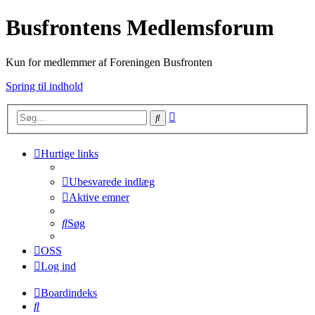
Busfrontens Medlemsforum
Kun for medlemmer af Foreningen Busfronten
Spring til indhold
Avanceret
Søg
søgning
Hurtige links
Ubesvarede indlæg
Aktive emner
Søg
OSS
Log ind
Boardindeks
Søg