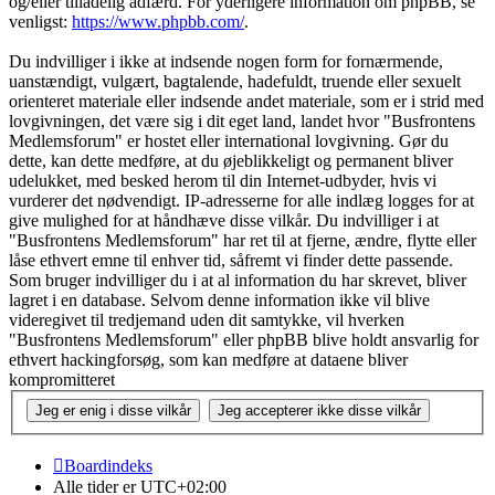
og/eller tilladelig adfærd. For yderligere information om phpBB, se
venligst:
https://www.phpbb.com/
.
Du indvilliger i ikke at indsende nogen form for fornærmende,
uanstændigt, vulgært, bagtalende, hadefuldt, truende eller sexuelt
orienteret materiale eller indsende andet materiale, som er i strid med
lovgivningen, det være sig i dit eget land, landet hvor "Busfrontens
Medlemsforum" er hostet eller international lovgivning. Gør du
dette, kan dette medføre, at du øjeblikkeligt og permanent bliver
udelukket, med besked herom til din Internet-udbyder, hvis vi
vurderer det nødvendigt. IP-adresserne for alle indlæg logges for at
give mulighed for at håndhæve disse vilkår. Du indvilliger i at
"Busfrontens Medlemsforum" har ret til at fjerne, ændre, flytte eller
låse ethvert emne til enhver tid, såfremt vi finder dette passende.
Som bruger indvilliger du i at al information du har skrevet, bliver
lagret i en database. Selvom denne information ikke vil blive
videregivet til tredjemand uden dit samtykke, vil hverken
"Busfrontens Medlemsforum" eller phpBB blive holdt ansvarlig for
ethvert hackingforsøg, som kan medføre at dataene bliver
kompromitteret
Boardindeks
Alle tider er
UTC+02:00