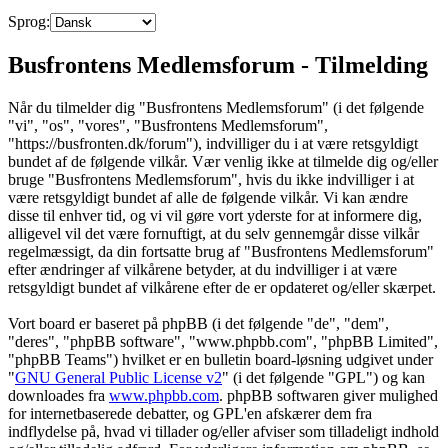
Sprog:
Busfrontens Medlemsforum - Tilmelding
Når du tilmelder dig "Busfrontens Medlemsforum" (i det følgende
"vi", "os", "vores", "Busfrontens Medlemsforum",
"https://busfronten.dk/forum"), indvilliger du i at være retsgyldigt
bundet af de følgende vilkår. Vær venlig ikke at tilmelde dig og/eller
bruge "Busfrontens Medlemsforum", hvis du ikke indvilliger i at
være retsgyldigt bundet af alle de følgende vilkår. Vi kan ændre
disse til enhver tid, og vi vil gøre vort yderste for at informere dig,
alligevel vil det være fornuftigt, at du selv gennemgår disse vilkår
regelmæssigt, da din fortsatte brug af "Busfrontens Medlemsforum"
efter ændringer af vilkårene betyder, at du indvilliger i at være
retsgyldigt bundet af vilkårene efter de er opdateret og/eller skærpet.
Vort board er baseret på phpBB (i det følgende "de", "dem",
"deres", "phpBB software", "www.phpbb.com", "phpBB Limited",
"phpBB Teams") hvilket er en bulletin board-løsning udgivet under
"
GNU General Public License v2
" (i det følgende "GPL") og kan
downloades fra
www.phpbb.com
. phpBB softwaren giver mulighed
for internetbaserede debatter, og GPL'en afskærer dem fra
indflydelse på, hvad vi tillader og/eller afviser som tilladeligt indhold