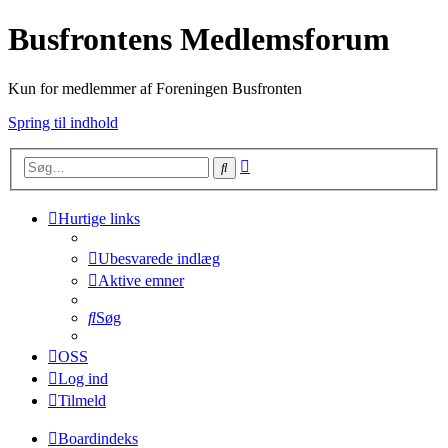
Busfrontens Medlemsforum
Kun for medlemmer af Foreningen Busfronten
Spring til indhold
Avanceret
Søg
søgning
Hurtige links
Ubesvarede indlæg
Aktive emner
Søg
OSS
Log ind
Tilmeld
Boardindeks