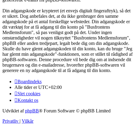
Din adgangskode er krypteret (et envejs digitalt fingeraftryk), så det
er sikret. Dog anbefales det, at du ikke genbruger den samme
adgangskode på et antal forskellige websteder. Din adgangskode er
dit værktøj for at få adgang til din konto på "Busfrontens
Medlemsforum", så pas venligst godt på det. Under ingen
omstændigheder vil nogen tilknyttet "Busfrontens Medlemsforum",
phpBB eller anden tredjepart, legalt bede dig om din adgangskode.
Skulle du have glemt adgangskoden til din konto, kan du bruge "Jeg
har glemt min adgangskode"-funktionen, som er stillet til rådighed af
phpBB-softwaren. Denne procedure vil bede dig om at indsende dit
brugernavn og din e-mailadresse, hvorefter phpBB-softwaren vil
generere en ny adgangskode til at få adgang til din konto.
Boardindeks
Alle tider er
UTC+02:00
Slet cookies
Kontakt os
Udviklet af
phpBB
® Forum Software © phpBB Limited
Privatliv
|
Vilkår