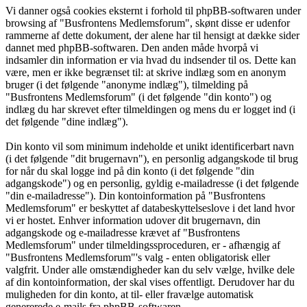
Vi danner også cookies eksternt i forhold til phpBB-softwaren under
browsing af "Busfrontens Medlemsforum", skønt disse er udenfor
rammerne af dette dokument, der alene har til hensigt at dække sider
dannet med phpBB-softwaren. Den anden måde hvorpå vi
indsamler din information er via hvad du indsender til os. Dette kan
være, men er ikke begrænset til: at skrive indlæg som en anonym
bruger (i det følgende "anonyme indlæg"), tilmelding på
"Busfrontens Medlemsforum" (i det følgende "din konto") og
indlæg du har skrevet efter tilmeldingen og mens du er logget ind (i
det følgende "dine indlæg").
Din konto vil som minimum indeholde et unikt identificerbart navn
(i det følgende "dit brugernavn"), en personlig adgangskode til brug
for når du skal logge ind på din konto (i det følgende "din
adgangskode") og en personlig, gyldig e-mailadresse (i det følgende
"din e-mailadresse"). Din kontoinformation på "Busfrontens
Medlemsforum" er beskyttet af databeskyttelseslove i det land hvor
vi er hostet. Enhver information udover dit brugernavn, din
adgangskode og e-mailadresse krævet af "Busfrontens
Medlemsforum" under tilmeldingssproceduren, er - afhængig af
"Busfrontens Medlemsforum"'s valg - enten obligatorisk eller
valgfrit. Under alle omstændigheder kan du selv vælge, hvilke dele
af din kontoinformation, der skal vises offentligt. Derudover har du
muligheden for din konto, at til- eller fravælge automatisk
genererede e-mails fra phpBB-softwaren.