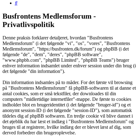
Søg
Busfrontens Medlemsforum -
Privatlivspolitik
Denne praksis forklarer detaljeret, hvordan "Busfrontens
Medlemsforum" (i det følgende "vi", "os", "vores", "Busfrontens
Medlemsforum", "https://busfronten.dk/forum") og phpBB (i det
følgende "de", "dem", "deres", "phpBB software",
"www.phpbb.com", "phpBB Limited", "phpBB Teams") bruger
enhver information indsamlet under enhver session under din brug (i
det følgende "din information").
Din information indsamles på to måder. For det første vil browsing
på "Busfrontens Medlemsforum" få phpBB-softwaren til at danne et
antal cookies, som er små tekstfiler, der downloades til din
computers "midlertidige internetfiler"-mappe. De første to cookies
indholder blot en brugeridentitet (i det følgende "bruger-id") og et
anonymt session-ID (i det følgende "session-ID"), som automatisk
tildeles dig af phpBB softwaren. En tredje cookie vil blive dannet i
det øjeblik du har læst et indlæg i "Busfrontens Medlemsforum" og
bruges til at registrere, hvilke indlæg der er blevet læst af dig, som
derved forbedrer din brugeroplevelse.