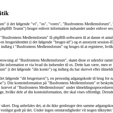
itik
um" (i det følgende "vi", "os", "vores", "Busfrontens Medlemsforum", 
BB Teams") bruger enhver information indsamlet under enhver session
å "Busfrontens Medlemsforum" få phpBB-softwaren til at danne et antal 
t en brugeridentitet (i det følgende "bruger-id") og et anonymt session-
et indlæg i "Busfrontens Medlemsforum" og bruges til at registrere, hvil
browsing af "Busfrontens Medlemsforum", skønt disse er udenfor rammer
information er via hvad du indsender til os. Dette kan være, men er i
 (i det følgende "din konto") og indlæg du har skrevet efter tilmeldi
det følgende "dit brugernavn"), en personlig adgangskode til brug for n
sse"). Din kontoinformation på "Busfrontens Medlemsforum" er beskyttet 
e krævet af "Busfrontens Medlemsforum" under tilmeldingssproceduren,
e, hvilke dele af din kontoinformation, der skal vises offentligt. Derud
 er sikret. Dog anbefales det, at du ikke genbruger den samme adgangsko
 venligst godt på det. Under ingen omstændigheder vil nogen tilknytte