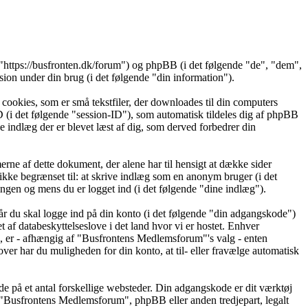
"https://busfronten.dk/forum") og phpBB (i det følgende "de", "dem",
 under din brug (i det følgende "din information").
cookies, som er små tekstfiler, der downloades til din computers
ID (i det følgende "session-ID"), som automatisk tildeles dig af phpBB
ke indlæg der er blevet læst af dig, som derved forbedrer din
ne af dette dokument, der alene har til hensigt at dække sider
kke begrænset til: at skrive indlæg som en anonym bruger (i det
ngen og mens du er logget ind (i det følgende "dine indlæg").
år du skal logge ind på din konto (i det følgende "din adgangskode")
af databeskyttelseslove i det land hvor vi er hostet. Enhver
 er - afhængig af "Busfrontens Medlemsforum"'s valg - enten
over har du muligheden for din konto, at til- eller fravælge automatisk
de på et antal forskellige websteder. Din adgangskode er dit værktøj
t "Busfrontens Medlemsforum", phpBB eller anden tredjepart, legalt