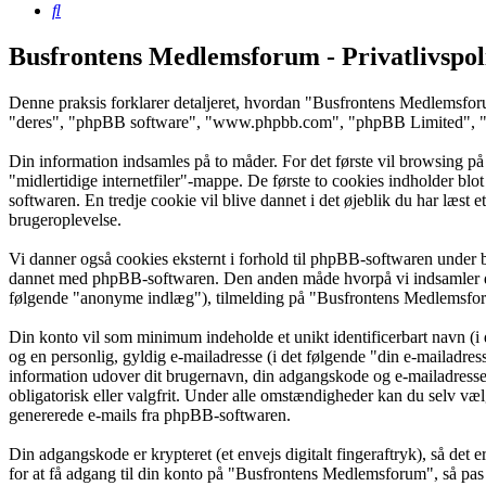
Søg
Busfrontens Medlemsforum - Privatlivspol
Denne praksis forklarer detaljeret, hvordan "Busfrontens Medlemsfor
"deres", "phpBB software", "www.phpbb.com", "phpBB Limited", "php
Din information indsamles på to måder. For det første vil browsing p
"midlertidige internetfiler"-mappe. De første to cookies indholder blo
softwaren. En tredje cookie vil blive dannet i det øjeblik du har læst 
brugeroplevelse.
Vi danner også cookies eksternt i forhold til phpBB-softwaren under 
dannet med phpBB-softwaren. Den anden måde hvorpå vi indsamler din 
følgende "anonyme indlæg"), tilmelding på "Busfrontens Medlemsforum"
Din konto vil som minimum indeholde et unikt identificerbart navn (i 
og en personlig, gyldig e-mailadresse (i det følgende "din e-mailadre
information udover dit brugernavn, din adgangskode og e-mailadress
obligatorisk eller valgfrit. Under alle omstændigheder kan du selv vælg
genererede e-mails fra phpBB-softwaren.
Din adgangskode er krypteret (et envejs digitalt fingeraftryk), så det
for at få adgang til din konto på "Busfrontens Medlemsforum", så pas