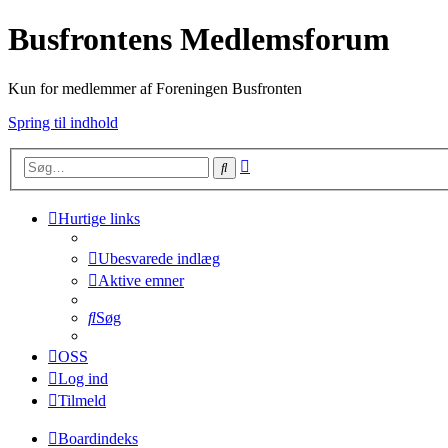
Busfrontens Medlemsforum
Kun for medlemmer af Foreningen Busfronten
Spring til indhold
Avanceret
Søg
søgning
Hurtige links
Ubesvarede indlæg
Aktive emner
Søg
OSS
Log ind
Tilmeld
Boardindeks