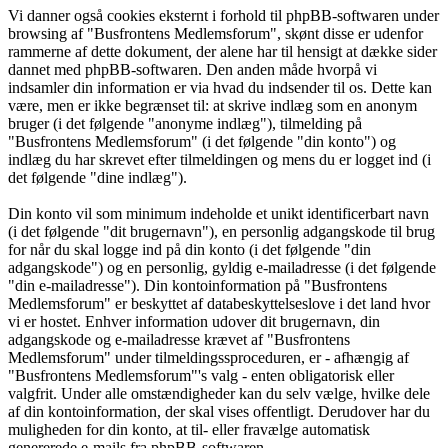
Vi danner også cookies eksternt i forhold til phpBB-softwaren under
browsing af "Busfrontens Medlemsforum", skønt disse er udenfor
rammerne af dette dokument, der alene har til hensigt at dække sider
dannet med phpBB-softwaren. Den anden måde hvorpå vi
indsamler din information er via hvad du indsender til os. Dette kan
være, men er ikke begrænset til: at skrive indlæg som en anonym
bruger (i det følgende "anonyme indlæg"), tilmelding på
"Busfrontens Medlemsforum" (i det følgende "din konto") og
indlæg du har skrevet efter tilmeldingen og mens du er logget ind (i
det følgende "dine indlæg").
Din konto vil som minimum indeholde et unikt identificerbart navn
(i det følgende "dit brugernavn"), en personlig adgangskode til brug
for når du skal logge ind på din konto (i det følgende "din
adgangskode") og en personlig, gyldig e-mailadresse (i det følgende
"din e-mailadresse"). Din kontoinformation på "Busfrontens
Medlemsforum" er beskyttet af databeskyttelseslove i det land hvor
vi er hostet. Enhver information udover dit brugernavn, din
adgangskode og e-mailadresse krævet af "Busfrontens
Medlemsforum" under tilmeldingssproceduren, er - afhængig af
"Busfrontens Medlemsforum"'s valg - enten obligatorisk eller
valgfrit. Under alle omstændigheder kan du selv vælge, hvilke dele
af din kontoinformation, der skal vises offentligt. Derudover har du
muligheden for din konto, at til- eller fravælge automatisk
genererede e-mails fra phpBB-softwaren.