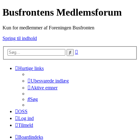
Busfrontens Medlemsforum
Kun for medlemmer af Foreningen Busfronten
Spring til indhold
Avanceret
Søg
søgning
Hurtige links
Ubesvarede indlæg
Aktive emner
Søg
OSS
Log ind
Tilmeld
Boardindeks