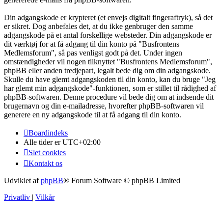
Din adgangskode er krypteret (et envejs digitalt fingeraftryk), så det
er sikret. Dog anbefales det, at du ikke genbruger den samme
adgangskode på et antal forskellige websteder. Din adgangskode er
dit værktøj for at få adgang til din konto på "Busfrontens
Medlemsforum", så pas venligst godt på det. Under ingen
omstændigheder vil nogen tilknyttet "Busfrontens Medlemsforum",
phpBB eller anden tredjepart, legalt bede dig om din adgangskode.
Skulle du have glemt adgangskoden til din konto, kan du bruge "Jeg
har glemt min adgangskode"-funktionen, som er stillet til rådighed af
phpBB-softwaren. Denne procedure vil bede dig om at indsende dit
brugernavn og din e-mailadresse, hvorefter phpBB-softwaren vil
generere en ny adgangskode til at få adgang til din konto.
Boardindeks
Alle tider er
UTC+02:00
Slet cookies
Kontakt os
Udviklet af
phpBB
® Forum Software © phpBB Limited
Privatliv
|
Vilkår