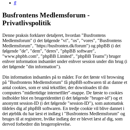
Søg
Busfrontens Medlemsforum -
Privatlivspolitik
Denne praksis forklarer detaljeret, hvordan "Busfrontens
Medlemsforum" (i det følgende "vi", "os", "vores", "Busfrontens
Medlemsforum", "https://busfronten.dk/forum") og phpBB (i det
følgende "de", "dem", "deres", "phpBB software",
"www.phpbb.com", "phpBB Limited", "phpBB Teams") bruger
enhver information indsamlet under enhver session under din brug (i
det følgende "din information").
Din information indsamles på to måder. For det første vil browsing
på "Busfrontens Medlemsforum" få phpBB-softwaren til at danne et
antal cookies, som er små tekstfiler, der downloades til din
computers "midlertidige internetfiler"-mappe. De første to cookies
indholder blot en brugeridentitet (i det følgende "bruger-id") og et
anonymt session-ID (i det følgende "session-ID"), som automatisk
tildeles dig af phpBB softwaren. En tredje cookie vil blive dannet i
det øjeblik du har læst et indlæg i "Busfrontens Medlemsforum" og
bruges til at registrere, hvilke indlæg der er blevet læst af dig, som
derved forbedrer din brugeroplevelse.