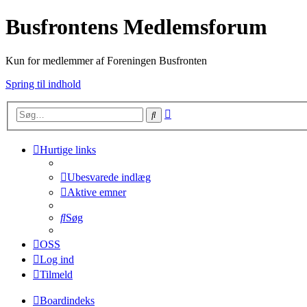
Busfrontens Medlemsforum
Kun for medlemmer af Foreningen Busfronten
Spring til indhold
Avanceret
Søg
søgning
Hurtige links
Ubesvarede indlæg
Aktive emner
Søg
OSS
Log ind
Tilmeld
Boardindeks