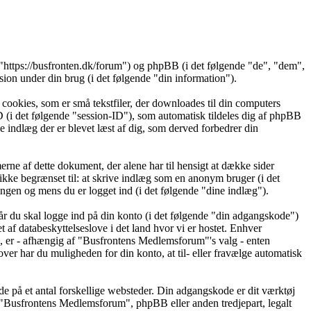
"https://busfronten.dk/forum") og phpBB (i det følgende "de", "dem",
 under din brug (i det følgende "din information").
cookies, som er små tekstfiler, der downloades til din computers
ID (i det følgende "session-ID"), som automatisk tildeles dig af phpBB
ke indlæg der er blevet læst af dig, som derved forbedrer din
ne af dette dokument, der alene har til hensigt at dække sider
kke begrænset til: at skrive indlæg som en anonym bruger (i det
ngen og mens du er logget ind (i det følgende "dine indlæg").
år du skal logge ind på din konto (i det følgende "din adgangskode")
af databeskyttelseslove i det land hvor vi er hostet. Enhver
 er - afhængig af "Busfrontens Medlemsforum"'s valg - enten
over har du muligheden for din konto, at til- eller fravælge automatisk
de på et antal forskellige websteder. Din adgangskode er dit værktøj
t "Busfrontens Medlemsforum", phpBB eller anden tredjepart, legalt