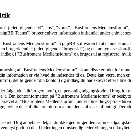
itik
um" (i det følgende "vi", "os", "vores", "Busfrontens Medlemsforum", 
BB Teams") bruger enhver information indsamlet under enhver session
å "Busfrontens Medlemsforum" få phpBB-softwaren til at danne et antal 
t en brugeridentitet (i det følgende "bruger-id") og et anonymt session-
et indlæg i "Busfrontens Medlemsforum" og bruges til at registrere, hvil
browsing af "Busfrontens Medlemsforum", skønt disse er udenfor rammer
information er via hvad du indsender til os. Dette kan være, men er i
 (i det følgende "din konto") og indlæg du har skrevet efter tilmeldi
det følgende "dit brugernavn"), en personlig adgangskode til brug for n
sse"). Din kontoinformation på "Busfrontens Medlemsforum" er beskyttet 
e krævet af "Busfrontens Medlemsforum" under tilmeldingssproceduren,
e, hvilke dele af din kontoinformation, der skal vises offentligt. Derud
 er sikret. Dog anbefales det, at du ikke genbruger den samme adgangsko
 venligst godt på det. Under ingen omstændigheder vil nogen tilknytte