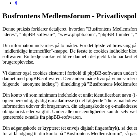
Søg
Busfrontens Medlemsforum - Privatlivspol
Denne praksis forklarer detaljeret, hvordan "Busfrontens Medlemsfor
"deres", "phpBB software", "www.phpbb.com", "phpBB Limited", "php
Din information indsamles på to måder. For det første vil browsing p
"midlertidige internetfiler"-mappe. De første to cookies indholder blo
softwaren. En tredje cookie vil blive dannet i det øjeblik du har læst 
brugeroplevelse.
Vi danner også cookies eksternt i forhold til phpBB-softwaren under 
dannet med phpBB-softwaren. Den anden måde hvorpå vi indsamler din 
følgende "anonyme indlæg"), tilmelding på "Busfrontens Medlemsforum"
Din konto vil som minimum indeholde et unikt identificerbart navn (i 
og en personlig, gyldig e-mailadresse (i det følgende "din e-mailadre
information udover dit brugernavn, din adgangskode og e-mailadress
obligatorisk eller valgfrit. Under alle omstændigheder kan du selv vælg
genererede e-mails fra phpBB-softwaren.
Din adgangskode er krypteret (et envejs digitalt fingeraftryk), så det
for at få adgang til din konto på "Busfrontens Medlemsforum", så pas