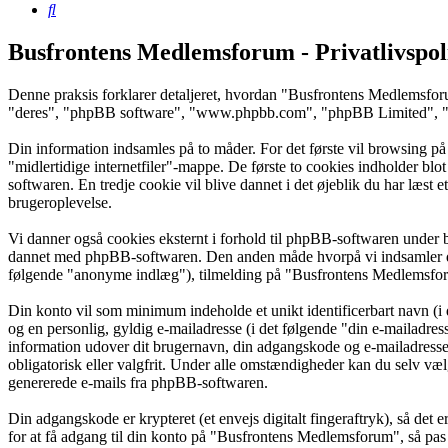
Søg
Busfrontens Medlemsforum - Privatlivspol
Denne praksis forklarer detaljeret, hvordan "Busfrontens Medlemsfor
"deres", "phpBB software", "www.phpbb.com", "phpBB Limited", "php
Din information indsamles på to måder. For det første vil browsing p
"midlertidige internetfiler"-mappe. De første to cookies indholder blo
softwaren. En tredje cookie vil blive dannet i det øjeblik du har læst 
brugeroplevelse.
Vi danner også cookies eksternt i forhold til phpBB-softwaren under 
dannet med phpBB-softwaren. Den anden måde hvorpå vi indsamler din 
følgende "anonyme indlæg"), tilmelding på "Busfrontens Medlemsforum"
Din konto vil som minimum indeholde et unikt identificerbart navn (i 
og en personlig, gyldig e-mailadresse (i det følgende "din e-mailadre
information udover dit brugernavn, din adgangskode og e-mailadress
obligatorisk eller valgfrit. Under alle omstændigheder kan du selv vælg
genererede e-mails fra phpBB-softwaren.
Din adgangskode er krypteret (et envejs digitalt fingeraftryk), så det
for at få adgang til din konto på "Busfrontens Medlemsforum", så pas