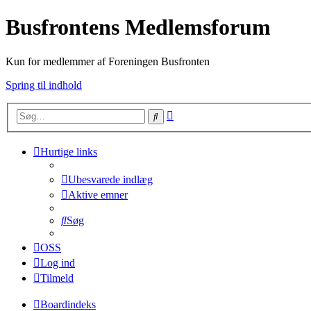
Busfrontens Medlemsforum
Kun for medlemmer af Foreningen Busfronten
Spring til indhold
Avanceret
Søg
søgning
Hurtige links
Ubesvarede indlæg
Aktive emner
Søg
OSS
Log ind
Tilmeld
Boardindeks