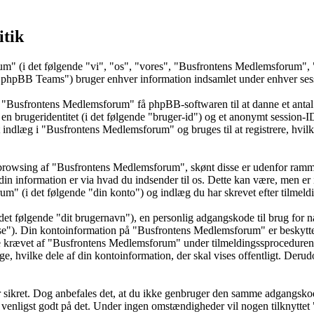
itik
um" (i det følgende "vi", "os", "vores", "Busfrontens Medlemsforum", 
BB Teams") bruger enhver information indsamlet under enhver session
å "Busfrontens Medlemsforum" få phpBB-softwaren til at danne et antal 
t en brugeridentitet (i det følgende "bruger-id") og et anonymt session-
et indlæg i "Busfrontens Medlemsforum" og bruges til at registrere, hvil
browsing af "Busfrontens Medlemsforum", skønt disse er udenfor rammer
information er via hvad du indsender til os. Dette kan være, men er i
 (i det følgende "din konto") og indlæg du har skrevet efter tilmeldi
det følgende "dit brugernavn"), en personlig adgangskode til brug for n
sse"). Din kontoinformation på "Busfrontens Medlemsforum" er beskyttet 
e krævet af "Busfrontens Medlemsforum" under tilmeldingssproceduren,
e, hvilke dele af din kontoinformation, der skal vises offentligt. Derud
 er sikret. Dog anbefales det, at du ikke genbruger den samme adgangsko
 venligst godt på det. Under ingen omstændigheder vil nogen tilknytte