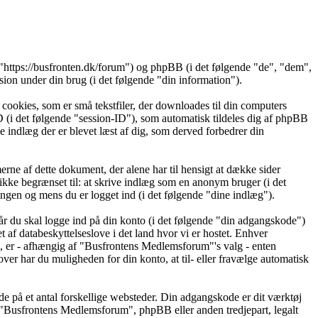
"https://busfronten.dk/forum") og phpBB (i det følgende "de", "dem",
 under din brug (i det følgende "din information").
cookies, som er små tekstfiler, der downloades til din computers
ID (i det følgende "session-ID"), som automatisk tildeles dig af phpBB
ke indlæg der er blevet læst af dig, som derved forbedrer din
ne af dette dokument, der alene har til hensigt at dække sider
kke begrænset til: at skrive indlæg som en anonym bruger (i det
ngen og mens du er logget ind (i det følgende "dine indlæg").
år du skal logge ind på din konto (i det følgende "din adgangskode")
af databeskyttelseslove i det land hvor vi er hostet. Enhver
 er - afhængig af "Busfrontens Medlemsforum"'s valg - enten
over har du muligheden for din konto, at til- eller fravælge automatisk
de på et antal forskellige websteder. Din adgangskode er dit værktøj
t "Busfrontens Medlemsforum", phpBB eller anden tredjepart, legalt