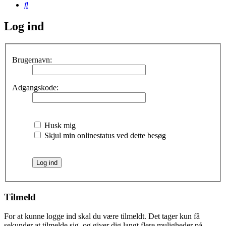
Søg
Log ind
Brugernavn:
Adgangskode:
Husk mig
Skjul min onlinestatus ved dette besøg
Tilmeld
For at kunne logge ind skal du være tilmeldt. Det tager kun få
sekunder at tilmelde sig, og giver dig langt flere muligheder på