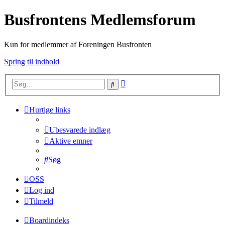
Busfrontens Medlemsforum
Kun for medlemmer af Foreningen Busfronten
Spring til indhold
Avanceret
Søg
søgning
Hurtige links
Ubesvarede indlæg
Aktive emner
Søg
OSS
Log ind
Tilmeld
Boardindeks