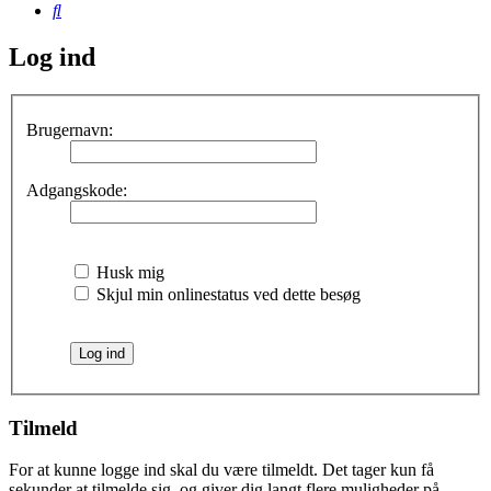
Søg
Log ind
Brugernavn:
Adgangskode:
Husk mig
Skjul min onlinestatus ved dette besøg
Tilmeld
For at kunne logge ind skal du være tilmeldt. Det tager kun få
sekunder at tilmelde sig, og giver dig langt flere muligheder på