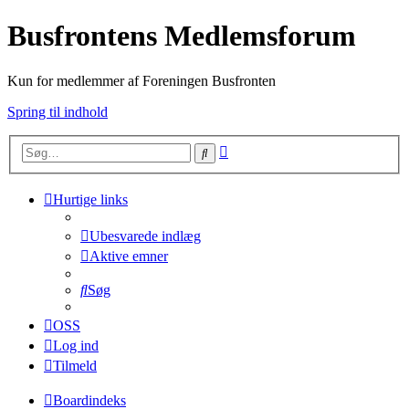
Busfrontens Medlemsforum
Kun for medlemmer af Foreningen Busfronten
Spring til indhold
Avanceret
Søg
søgning
Hurtige links
Ubesvarede indlæg
Aktive emner
Søg
OSS
Log ind
Tilmeld
Boardindeks