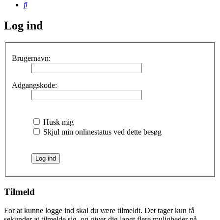
Søg
Log ind
Brugernavn:
Adgangskode:
Husk mig
Skjul min onlinestatus ved dette besøg
Tilmeld
For at kunne logge ind skal du være tilmeldt. Det tager kun få
sekunder at tilmelde sig, og giver dig langt flere muligheder på