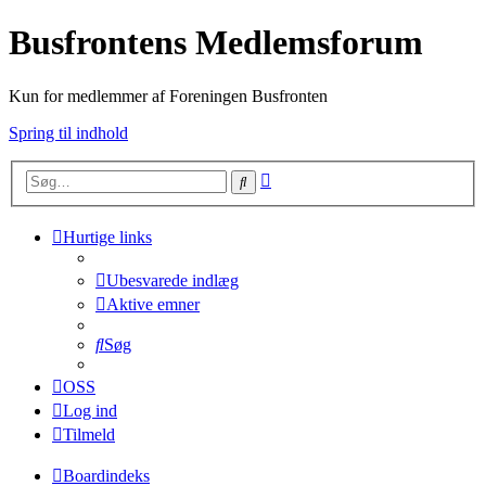
Busfrontens Medlemsforum
Kun for medlemmer af Foreningen Busfronten
Spring til indhold
Avanceret
Søg
søgning
Hurtige links
Ubesvarede indlæg
Aktive emner
Søg
OSS
Log ind
Tilmeld
Boardindeks