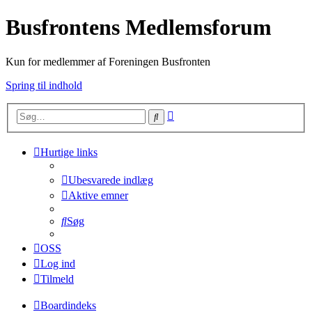
Busfrontens Medlemsforum
Kun for medlemmer af Foreningen Busfronten
Spring til indhold
Avanceret
Søg
søgning
Hurtige links
Ubesvarede indlæg
Aktive emner
Søg
OSS
Log ind
Tilmeld
Boardindeks