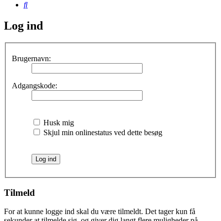
Søg
Log ind
Brugernavn:
Adgangskode:
Husk mig
Skjul min onlinestatus ved dette besøg
Tilmeld
For at kunne logge ind skal du være tilmeldt. Det tager kun få
sekunder at tilmelde sig, og giver dig langt flere muligheder på