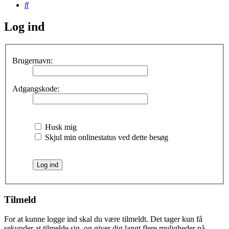
Søg
Log ind
Brugernavn:
Adgangskode:
Husk mig
Skjul min onlinestatus ved dette besøg
Tilmeld
For at kunne logge ind skal du være tilmeldt. Det tager kun få
sekunder at tilmelde sig, og giver dig langt flere muligheder på