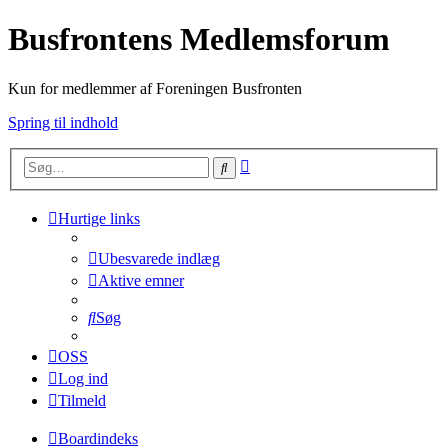
Busfrontens Medlemsforum
Kun for medlemmer af Foreningen Busfronten
Spring til indhold
Avanceret
Søg
søgning
Hurtige links
Ubesvarede indlæg
Aktive emner
Søg
OSS
Log ind
Tilmeld
Boardindeks