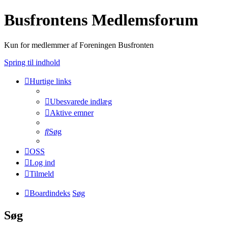
Busfrontens Medlemsforum
Kun for medlemmer af Foreningen Busfronten
Spring til indhold
Hurtige links
Ubesvarede indlæg
Aktive emner
Søg
OSS
Log ind
Tilmeld
Boardindeks
Søg
Søg