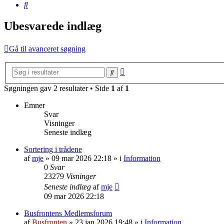
Søg
Ubesvarede indlæg
Gå til avanceret søgning
Avanceret
Søg
søgning
Søgningen gav 2 resultater • Side
1
af
1
Emner
Svar
Visninger
Seneste indlæg
Sortering i trådene
af
mje
»
09 mar 2026 22:18
» i
Information
0
Svar
23279
Visninger
Seneste indlæg
af
mje
09 mar 2026 22:18
Busfrontens Medlemsforum
af
Busfronten
»
23 jan 2026 19:48
» i
Information