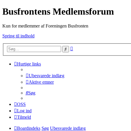
Busfrontens Medlemsforum
Kun for medlemmer af Foreningen Busfronten
Spring til indhold
Avanceret
Søg
søgning
Hurtige links
Ubesvarede indlæg
Aktive emner
Søg
OSS
Log ind
Tilmeld
Boardindeks
Søg
Ubesvarede indlæg