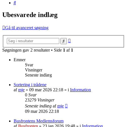
Søg
Ubesvarede indlæg
Gå til avanceret søgning
Avanceret
Søg
søgning
Søgningen gav 2 resultater • Side
1
af
1
Emner
Svar
Visninger
Seneste indlæg
Sortering i trådene
af
mje
»
09 mar 2026 22:18
» i
Information
0
Svar
23279
Visninger
Seneste indlæg
af
mje
09 mar 2026 22:18
Busfrontens Medlemsforum
af
Busfronten
»
23 jan 2026 19:48
» i
Information