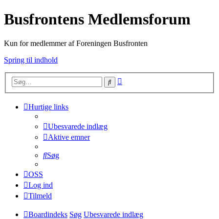
Busfrontens Medlemsforum
Kun for medlemmer af Foreningen Busfronten
Spring til indhold
Avanceret
Søg
søgning
Hurtige links
Ubesvarede indlæg
Aktive emner
Søg
OSS
Log ind
Tilmeld
Boardindeks
Søg
Ubesvarede indlæg