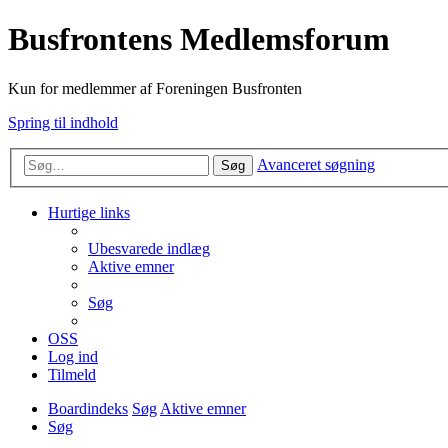
Busfrontens Medlemsforum
Kun for medlemmer af Foreningen Busfronten
Spring til indhold
Avanceret søgning
Søg
Hurtige links
Ubesvarede indlæg
Aktive emner
Søg
OSS
Log ind
Tilmeld
Boardindeks
Søg
Aktive emner
Søg