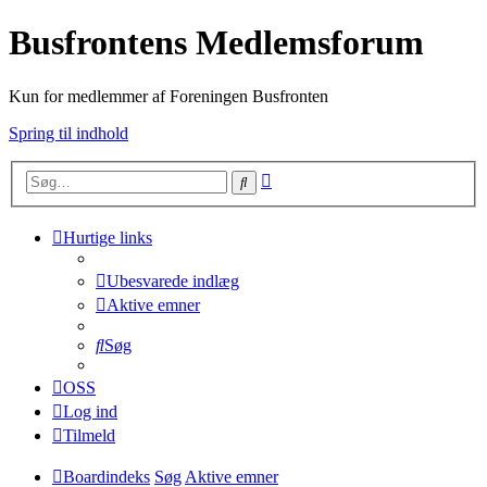
Busfrontens Medlemsforum
Kun for medlemmer af Foreningen Busfronten
Spring til indhold
Avanceret
Søg
søgning
Hurtige links
Ubesvarede indlæg
Aktive emner
Søg
OSS
Log ind
Tilmeld
Boardindeks
Søg
Aktive emner