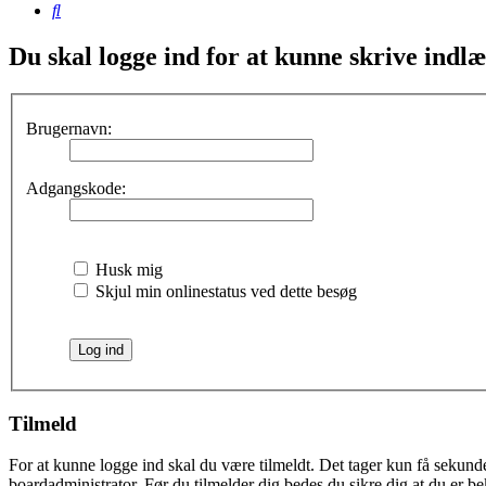
Søg
Du skal logge ind for at kunne skrive indlæ
Brugernavn:
Adgangskode:
Husk mig
Skjul min onlinestatus ved dette besøg
Tilmeld
For at kunne logge ind skal du være tilmeldt. Det tager kun få sekunder
boardadministrator. Før du tilmelder dig bedes du sikre dig at du er b