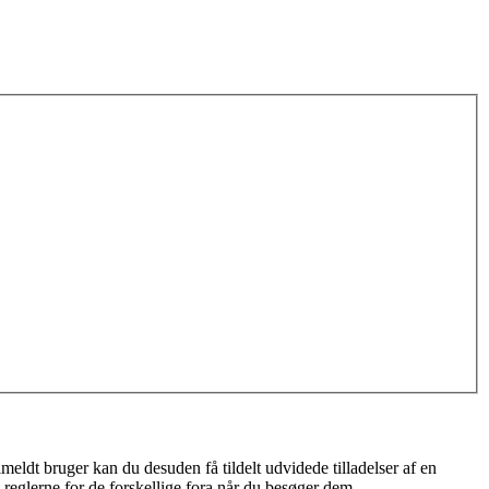
meldt bruger kan du desuden få tildelt udvidede tilladelser af en
 reglerne for de forskellige fora når du besøger dem.