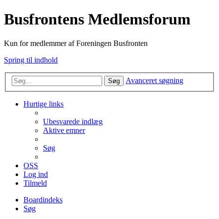
Busfrontens Medlemsforum
Kun for medlemmer af Foreningen Busfronten
Spring til indhold
Avanceret søgning
Søg
Hurtige links
Ubesvarede indlæg
Aktive emner
Søg
OSS
Log ind
Tilmeld
Boardindeks
Søg