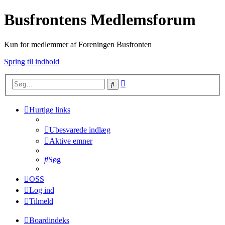
Busfrontens Medlemsforum
Kun for medlemmer af Foreningen Busfronten
Spring til indhold
Avanceret
Søg
søgning
Hurtige links
Ubesvarede indlæg
Aktive emner
Søg
OSS
Log ind
Tilmeld
Boardindeks