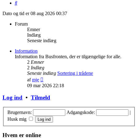
Søg
Dato og tid er 08 aug 2026 00:37
Forum
Emner
Indlæg
Seneste indlæg
Information
Information fra Busfronten, der er tilgængelige for alle.
2
Emner
2
Indlæg
Seneste indlæg
Sortering i trådene
Vis
af
mje
det
09 mar 2026 22:18
seneste
indlæg
Log ind
•
Tilmeld
Brugernavn:
Adgangskode:
|
Husk mig
Hvem er online