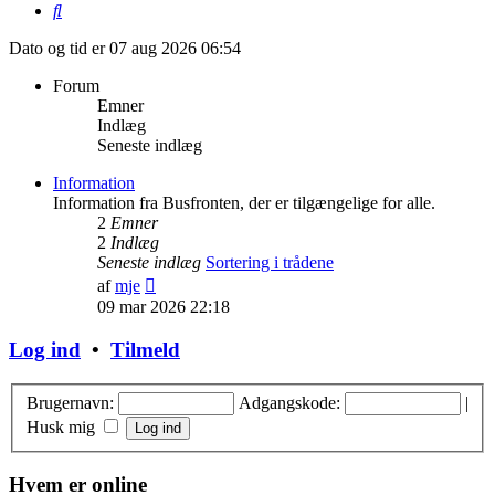
Søg
Dato og tid er 07 aug 2026 06:54
Forum
Emner
Indlæg
Seneste indlæg
Information
Information fra Busfronten, der er tilgængelige for alle.
2
Emner
2
Indlæg
Seneste indlæg
Sortering i trådene
Vis
af
mje
det
09 mar 2026 22:18
seneste
indlæg
Log ind
•
Tilmeld
Brugernavn:
Adgangskode:
|
Husk mig
Hvem er online