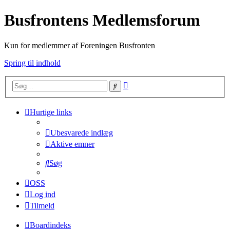
Busfrontens Medlemsforum
Kun for medlemmer af Foreningen Busfronten
Spring til indhold
Avanceret
Søg
søgning
Hurtige links
Ubesvarede indlæg
Aktive emner
Søg
OSS
Log ind
Tilmeld
Boardindeks