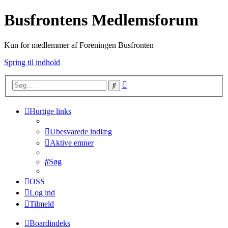
Busfrontens Medlemsforum
Kun for medlemmer af Foreningen Busfronten
Spring til indhold
Avanceret
Søg
søgning
Hurtige links
Ubesvarede indlæg
Aktive emner
Søg
OSS
Log ind
Tilmeld
Boardindeks