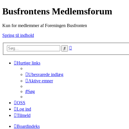
Busfrontens Medlemsforum
Kun for medlemmer af Foreningen Busfronten
Spring til indhold
Avanceret
Søg
søgning
Hurtige links
Ubesvarede indlæg
Aktive emner
Søg
OSS
Log ind
Tilmeld
Boardindeks