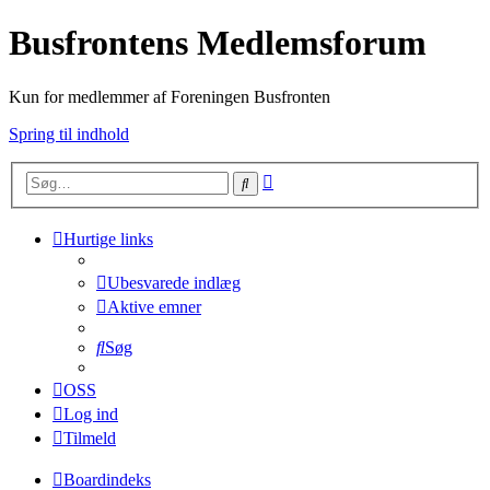
Busfrontens Medlemsforum
Kun for medlemmer af Foreningen Busfronten
Spring til indhold
Avanceret
Søg
søgning
Hurtige links
Ubesvarede indlæg
Aktive emner
Søg
OSS
Log ind
Tilmeld
Boardindeks