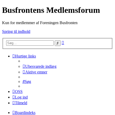
Busfrontens Medlemsforum
Kun for medlemmer af Foreningen Busfronten
Spring til indhold
Avanceret
Søg
søgning
Hurtige links
Ubesvarede indlæg
Aktive emner
Søg
OSS
Log ind
Tilmeld
Boardindeks