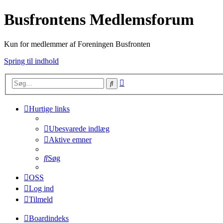
Busfrontens Medlemsforum
Kun for medlemmer af Foreningen Busfronten
Spring til indhold
Avanceret
Søg
søgning
Hurtige links
Ubesvarede indlæg
Aktive emner
Søg
OSS
Log ind
Tilmeld
Boardindeks