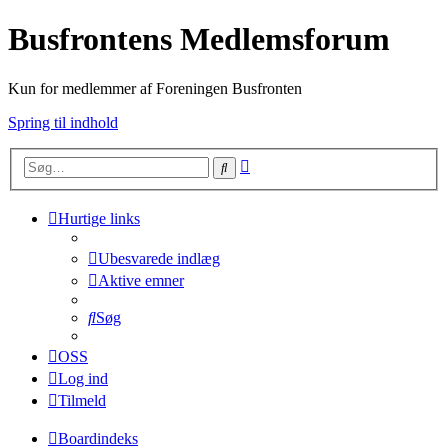
Busfrontens Medlemsforum
Kun for medlemmer af Foreningen Busfronten
Spring til indhold
Avanceret
Søg
søgning
Hurtige links
Ubesvarede indlæg
Aktive emner
Søg
OSS
Log ind
Tilmeld
Boardindeks