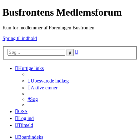
Busfrontens Medlemsforum
Kun for medlemmer af Foreningen Busfronten
Spring til indhold
Avanceret
Søg
søgning
Hurtige links
Ubesvarede indlæg
Aktive emner
Søg
OSS
Log ind
Tilmeld
Boardindeks