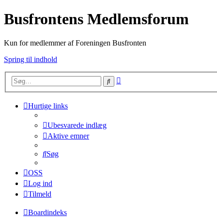
Busfrontens Medlemsforum
Kun for medlemmer af Foreningen Busfronten
Spring til indhold
Avanceret
Søg
søgning
Hurtige links
Ubesvarede indlæg
Aktive emner
Søg
OSS
Log ind
Tilmeld
Boardindeks