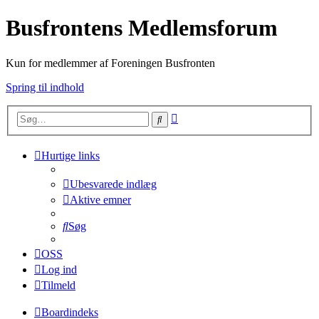
Busfrontens Medlemsforum
Kun for medlemmer af Foreningen Busfronten
Spring til indhold
Avanceret
Søg
søgning
Hurtige links
Ubesvarede indlæg
Aktive emner
Søg
OSS
Log ind
Tilmeld
Boardindeks