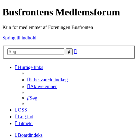
Busfrontens Medlemsforum
Kun for medlemmer af Foreningen Busfronten
Spring til indhold
Avanceret
Søg
søgning
Hurtige links
Ubesvarede indlæg
Aktive emner
Søg
OSS
Log ind
Tilmeld
Boardindeks