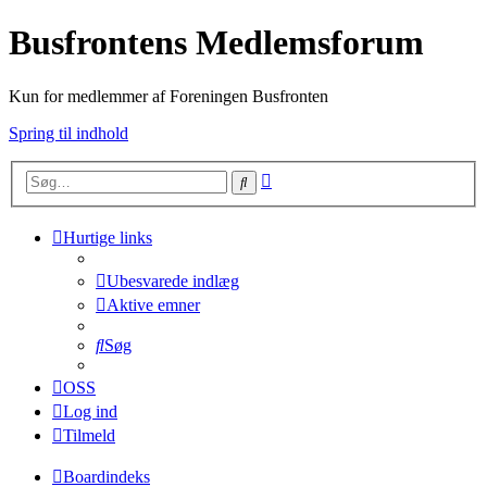
Busfrontens Medlemsforum
Kun for medlemmer af Foreningen Busfronten
Spring til indhold
Avanceret
Søg
søgning
Hurtige links
Ubesvarede indlæg
Aktive emner
Søg
OSS
Log ind
Tilmeld
Boardindeks